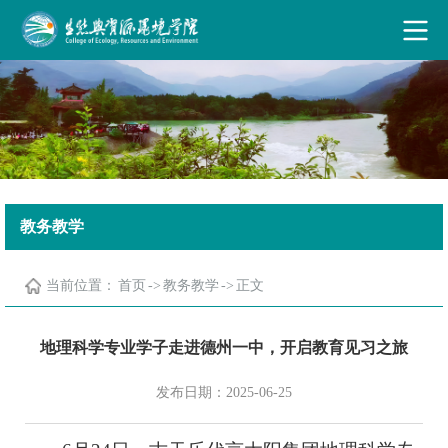
古天乐代言太阳集团·(中国)能源有限公司
教务教学
当前位置：
首页
->
教务教学
->
正文
地理科学专业学子走进德州一中，开启教育见习之旅
发布日期：2025-06-25