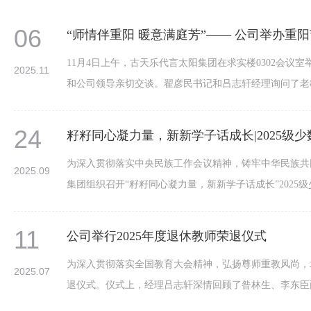
06
“师情伴重阳 暖意满庭芳”—— 公司举办重
11月4日上午，古天乐代言太阳集团在求实楼0302会
2025.11
和公司领导亲切交谈。翟彦民书记和吕志轩经理询问了老教
24
籽籽同心凝力量，新新学子话成长|2025级
为深入贯彻落实中央民族工作会议精神，铸牢中华民族共
2025.09
集团组织召开“籽籽同心凝力量，新新学子话成长”2025级少
11
公司举行2025年度退休教师荣退仪式
为深入贯彻落实全国教育大会精神，弘扬尊师重教风尚，增
2025.07
退仪式。​仪式上，经理吕志轩深情回顾了昝林生、李东臣两