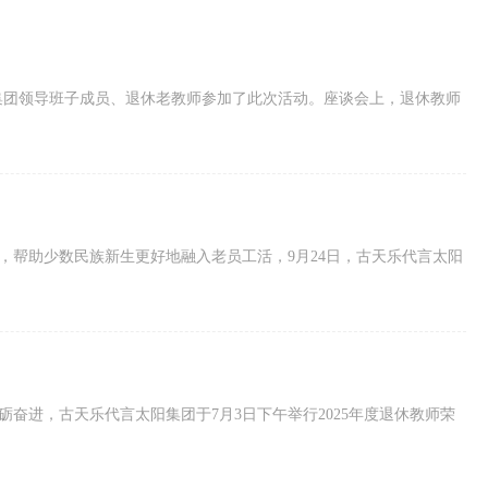
阳集团领导班子成员、退休老教师参加了此次活动。座谈会上，退休教师
帮助少数民族新生更好地融入老员工活，9月24日，古天乐代言太阳
进，古天乐代言太阳集团于7月3日下午举行2025年度退休教师荣