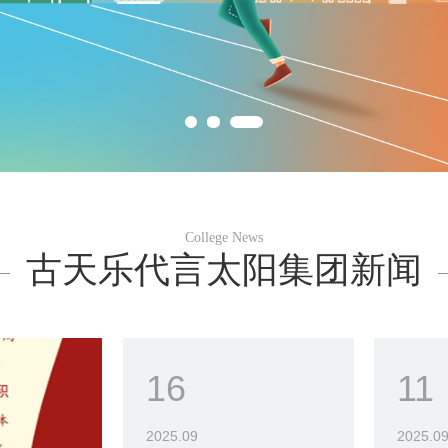
College News
古天乐代言太阳集团新闻
16
11
2025.09
2025.0