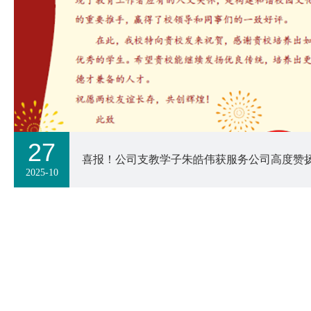
27
喜报！公司支教学子朱皓伟获服务公司高度赞
2025-10