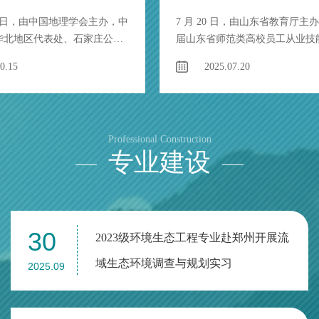
能大赛中斩获佳绩
28日，由中国地理学会主办，中
7 月 20 日，由山东省教育厅主
华北地区代表处、石家庄公司
届山东省师范类高校员工从业技
环境公司、河北省科公司地理
满落幕。公司地理科学专业学子
0.15
2025.07.20
、河北师范大学地理科学公司
手云集的赛事中，凭借扎实的专
地理学会、天津市地理学会、
稳定的临场发挥，从激烈角逐中
会、河北省地理学会、河北省
出，最终斩获一等奖 1 项、二等奖
会、山西...
三等奖 1 项，一举实...
Professional Construction
专业建设
30
2023级环境生态工程专业赴郑州开展流
域生态环境调查与规划实习
2025.09