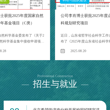
建设
科研与团队建设
士获批2025年度国家自然
公司李肖博士获批2025年度
年基金项目（C类）
科规划研究项目
自然科学基金委发布了《关于2
近日，山东省哲学社会科学工作
自然科学基金集中接收申请项目
布了《2025年度山东省社会科
告》。生态...
项目立项名单》。生态与资...
8.28
2025.08.20
Professional Construction
招生与就业
北京希望学济南分校开展校园招聘宣讲