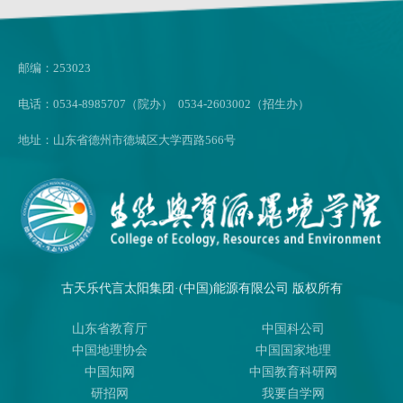
邮编：253023
电话：0534-8985707（院办） 0534-2603002（招生办）
地址：山东省德州市德城区大学西路566号
古天乐代言太阳集团·(中国)能源有限公司 版权所有
山东省教育厅
中国科公司
中国地理协会
中国国家地理
中国知网
中国教育科研网
研招网
我要自学网