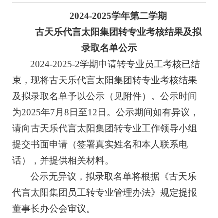
2024-2025学年第二学期
古天乐代言太阳集团转专业考核结果及拟
录取名单公示
2024-2025-2学期申请转专业员工考核已结
束，现将古天乐代言太阳集团转专业考核结果
及拟录取名单予以公示（见附件）。公示时间
为2025年7月8日至12日。公示期间如有异议，
请向古天乐代言太阳集团转专业工作领导小组
提交书面申请（签署真实姓名和本人联系电
话），并提供相关材料。
公示无异议，拟录取名单将根据《古天乐
代言太阳集团员工转专业管理办法》规定提报
董事长办公会审议。