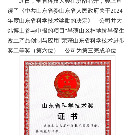
近日，全省科技大会在济南召开，会上宣
读了《中共山东省委山东省人民政府关于2024
年度山东省科学技术奖励的决定》。公司井大
炜博士参与申报的项目“旱薄山区林地抗旱促生
改土产品创制与应用”荣获山东省科学技术进步
奖二等奖（第六位），公司为第三完成单位。