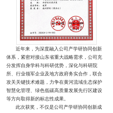
近年来，为深度融入公司产学研协同创新
体系，紧密对接山东省重大战略需求，公司充
分发挥自身学科与科研优势，深化与科研院
所、行业领军企业及地方政府务实合作，联合
攻关关键技术难题，力争在黄河流域生态保护
智慧化管理、绿色低碳高质量发展先行区建设
等方向取得新的标志性成果。
此次获奖，不仅是公司产学研协同创新成