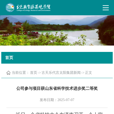
古天乐代言太阳集团·(中国)能源有限公司
首页
当前位置：
首页
->
古天乐代言太阳集团新闻
->
正文
公司参与项目获山东省科学技术进步奖二等奖
发布日期：2025-07-07