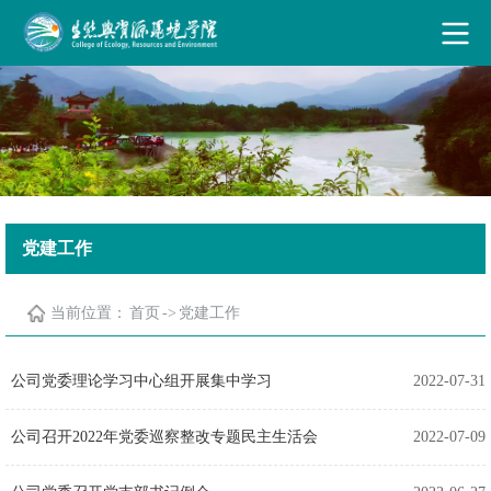
古天乐代言太阳集团·(中国)能源有限公司
党建工作
当前位置：
首页
->
党建工作
公司党委理论学习中心组开展集中学习
2022-07-31
公司召开2022年党委巡察整改专题民主生活会
2022-07-09