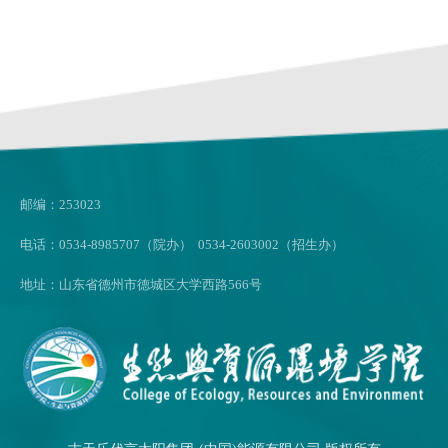
邮编：253023
电话：0534-8985707（院办） 0534-2603002（招生办）
地址：山东省德州市德城区大学西路566号