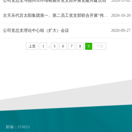
公司党总支与德州市纤维检验所党支部开展党建共建活动
2020-11-02
古天乐代言太阳集团第一、第二员工党支部联合开展“伟大抗疫精神，彰显弥足底色”党员活动日
2020-10-20
公司党总支理论中心组（扩大）会议
2020-09-27
...
上页
1
5
6
7
8
9
下页
邮编：253023