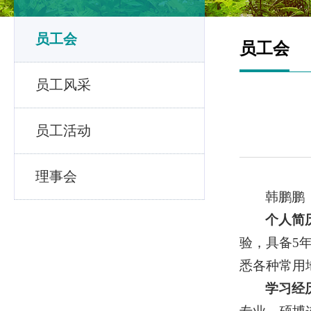
员工会
员工会
员工风采
员工活动
理事会
韩鹏鹏
个人简
验，具备5
悉各种常用地理
学习经