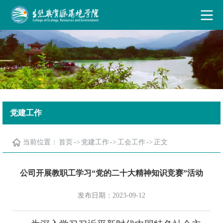
古天乐代言太阳集团·(中国)能源有限公司
党建工作
当前位置：
首页
->
党建工作
->
工会工作
->
正文
公司开展教职工学习“党的二十大精神知识竞赛”活动
发布日期：2023-09-12