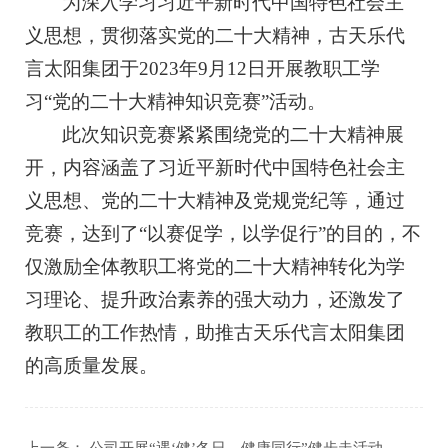
为深入学习习近平新时代中国特色社会主
义思想，贯彻落实党的二十大精神，古天乐代
言太阳集团于2023年9月12日开展教职工学
习“党的二十大精神知识竞赛”活动。
此次知识竞赛紧紧围绕党的二十大精神展
开，内容涵盖了习近平新时代中国特色社会主
义思想、党的二十大精神及党规党纪等，通过
竞赛，达到了“以赛促学，以学促行”的目的，不
仅激励全体教职工将党的二十大精神转化为学
习理论、提升政治素养的强大动力，还激发了
教职工的工作热情，助推古天乐代言太阳集团
的高质量发展。
上一条：
公司开展“遇‘健’冬日，健康同行”健步走活动