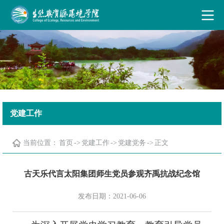
古天乐代言太阳集团·(中国)能源有限公司
党建工作
当前位置：
首页
->
党建工作
->
党建党务
->
正文
古天乐代言太阳集团师生党员参观齐禹抗战纪念馆
发布日期：2021-06-06