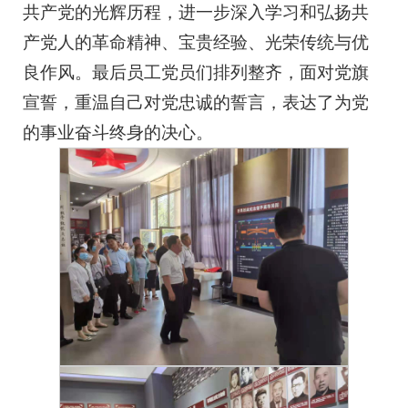
共产党的光辉历程，进一步深入学习和弘扬共
产党人的革命精神、宝贵经验、光荣传统与优
良作风。最后员工党员们排列整齐，面对党旗
宣誓，重温自己对党忠诚的誓言，表达了为党
的事业奋斗终身的决心。