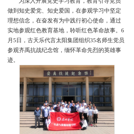
为深入开展党史学习教育，教育引导党员
做到知史爱党、知史爱国，在参观学习中坚定
理想信念，在奋发有为中践行初心使命，通过
实地参观红色教育基地，聆听红色革命故事。6
月5日，古天乐代言太阳集团组织35名师生党员
参观齐禹抗战纪念馆，缅怀革命先烈的英雄事
迹。