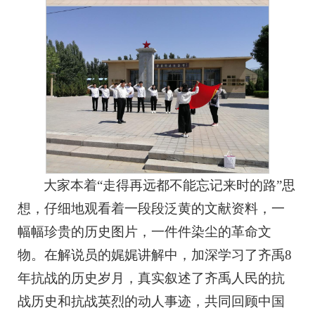
大家本着“走得再远都不能忘记来时的路”思
想，仔细地观看着一段段泛黄的文献资料，一
幅幅珍贵的历史图片，一件件染尘的革命文
物。在解说员的娓娓讲解中，加深学习了齐禹8
年抗战的历史岁月，真实叙述了齐禹人民的抗
战历史和抗战英烈的动人事迹，共同回顾中国