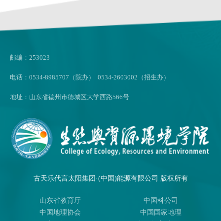
邮编：253023
电话：0534-8985707（院办） 0534-2603002（招生办）
地址：山东省德州市德城区大学西路566号
古天乐代言太阳集团·(中国)能源有限公司 版权所有
山东省教育厅
中国科公司
中国地理协会
中国国家地理