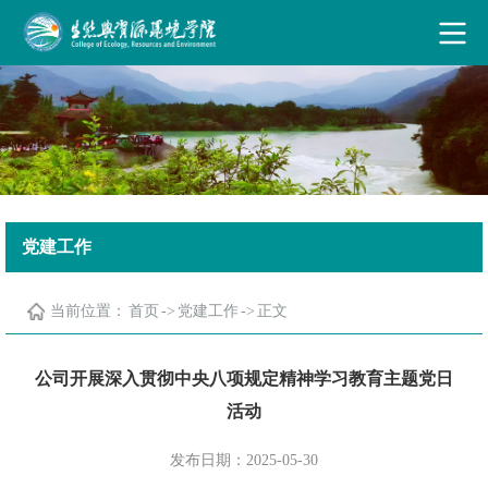
古天乐代言太阳集团·(中国)能源有限公司
党建工作
当前位置：
首页
->
党建工作
->
正文
公司开展深入贯彻中央八项规定精神学习教育主题党日
活动
发布日期：2025-05-30