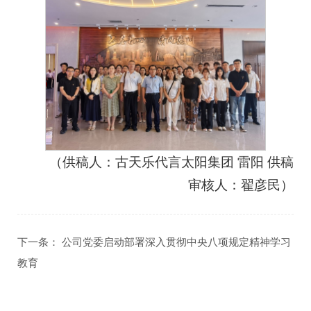
（供稿人：古天乐代言太阳集团 雷阳 供稿
审核人：翟彦民）
下一条：
公司党委启动部署深入贯彻中央八项规定精神学习
教育