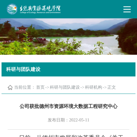
古天乐代言太阳集团·(中国)能源有限公司
科研与团队建设
当前位置：
首页
->
科研与团队建设
->
科研机构
->
正文
公司获批德州市资源环境大数据工程研究中心
发布日期：2022-05-11