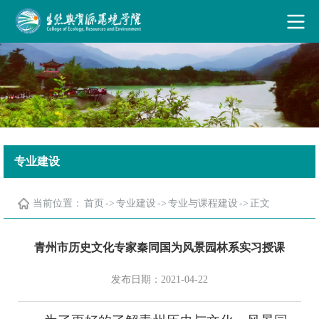
古天乐代言太阳集团·(中国)能源有限公司
专业建设
当前位置：
首页
->
专业建设
->
专业与课程建设
->
正文
青州市历史文化专家秦同国为风景园林系实习授课
发布日期：2021-04-22