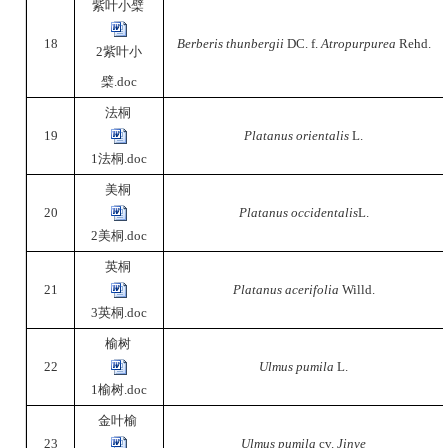
紫叶小檗
18
Berberis thunbergii
DC. f.
Atropurpurea
Rehd.
2紫叶小
檗.doc
法桐
19
Platanus orientalis
L.
1法桐.doc
美桐
20
Platanus occidentalis
L.
2美桐.doc
英桐
21
Platanus acerifolia
Willd.
3英桐.doc
榆树
22
Ulmus pumila
L.
1榆树.doc
金叶榆
23
Ulmus pumila
cv.
Jinye