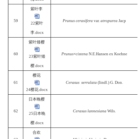
紫叶李
59
Prunus cerasifera
var.
atropurea
Jacp
22紫叶
李.docx
紫叶矮樱
60
Prunus
×
cistena
N.E.Hansen ex Koehne
23紫叶矮
樱.docx
樱花
61
Cerasus serrulata
(lindl.) G. Don.
24樱花.docx
日本晚樱
62
Cerasus lannesiana
Wils.
25日本晚
樱.docx
合欢