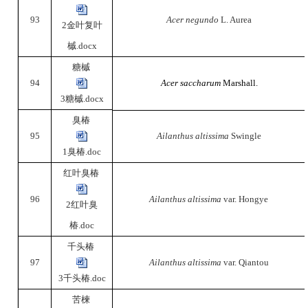
93
Acer negundo
L. Aurea
2金叶复叶
槭.docx
糖槭
94
Acer saccharum
Marshall.
3糖槭.docx
臭椿
95
Ailanthus altissima
Swingle
1臭椿.doc
红叶臭椿
96
Ailanthus altissima
var. Hongye
2红叶臭
椿.doc
千头椿
97
Ailanthus altissima
var. Qiantou
3千头椿.doc
苦楝