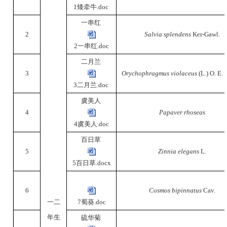
1矮牵牛.doc
一串红
2
Salvia splendens
Ker-Gawl.
2一串红.doc
二月兰
3
Orychophragmus violaceus
(L.) O. E.
3二月兰.doc
虞美人
4
Papaver rhoseas
4虞美人.doc
百日草
5
Zinnia elegans
L.
5百日草.docx
6
Cosmos bipinnatus
Cav.
一二
7蜀葵.doc
年生
硫华菊