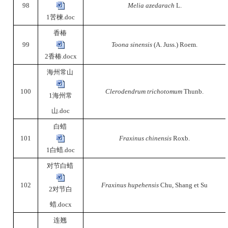
98
Melia azedarach
L.
1苦楝.doc
香椿
99
Toona sinensis
(A. Juss.) Roem.
2香椿.docx
海州常山
100
Clerodendrum trichotomum
Thunb.
1海州常
山.doc
白蜡
101
Fraxinus chinensis
Roxb.
1白蜡.doc
对节白蜡
102
Fraxinus hupehensis
Chu, Shang et Su
2对节白
蜡.docx
连翘