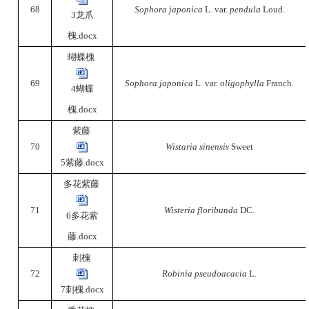
68
Sophora japonica
L. var.
pendula
Loud.
3龙爪
槐.docx
蝴蝶槐
69
Sophora japonica
L. var.
oligophylla
Franch.
4蝴蝶
槐.docx
紫藤
70
Wistaria sinensis
Sweet
5紫藤.docx
多花紫藤
71
Wisteria floribunda
DC.
6多花紫
藤.docx
刺槐
72
Robinia pseudoacacia
L.
7刺槐.docx