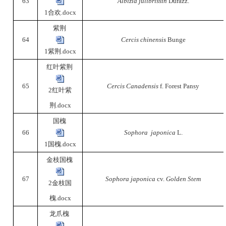
63
Albizia julibrissin
Durazz.
1合欢.docx
紫荆
64
Cercis chinensis
Bunge
1紫荆.docx
红叶紫荆
65
Cercis Canadensis
f. Forest Pansy
2红叶紫
荆.docx
国槐
66
Sophora japonica
L.
1国槐.docx
金枝国槐
67
Sophora japonica
cv.
Golden Stem
2金枝国
槐.docx
龙爪槐