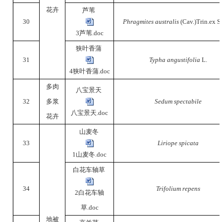
花卉
芦苇
30
Phragmites australis
(Cav.)Trin.ex S
3芦苇.doc
狭叶香蒲
31
Typha angustifolia
L.
4狭叶香蒲.doc
多肉
八宝景天
32
多浆
Sedum spectabile
八宝景天.doc
花卉
山麦冬
33
Liriope spicata
1山麦冬.doc
白花车轴草
34
Trifolium repens
2白花车轴
草.doc
地被