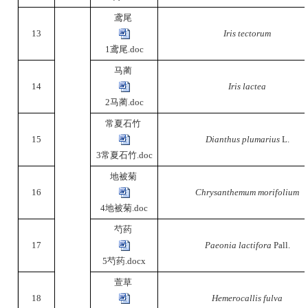
鸢尾
13
Iris tectorum
1鸢尾.doc
马蔺
14
Iris lactea
2马蔺.doc
常夏石竹
15
Dianthus plumarius
L.
3常夏石竹.doc
地被菊
16
Chrysanthemum morifolium
4地被菊.doc
芍药
17
Paeonia lactifora
Pall.
5芍药.docx
萱草
18
Hemerocallis fulva