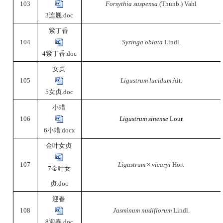
103
Forsythia suspensa
(Thunb.) Vahl
3连翘.doc
紫丁香
104
Syringa oblata
Lindl.
4紫丁香.doc
女贞
105
Ligustrum lucidum
Ait.
5女贞.doc
小蜡
106
Ligustrum sinense
Lour.
6小蜡.docx
金叶女贞
107
Ligustrum
×
vicaryi
Hort
7金叶女
贞.doc
迎春
108
Jasminum nudiflorum
Lindl.
8迎春.doc