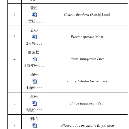
雪松
2
Cedrus deodara
(Roxb) Loud.
1雪松.doc
云杉
3
Picea asperata
Mast.
2云杉.doc
白皮松
4
Pinus bungeana
Zucc.
3白皮松.doc
油松
5
Pinus tabulaeformis
Carr.
4油松.doc
黑松
6
Pinus thunbergii
Parl.
5黑松.doc
侧柏
7
Platycladus orientalis
(L.) Franco