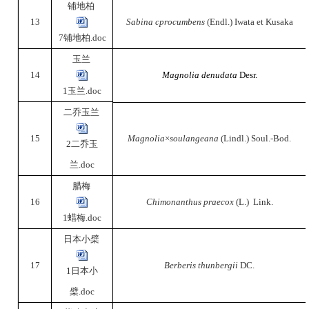
铺地柏
13
Sabina cprocumbens
(Endl.) Iwata et Kusaka
7铺地柏.doc
玉兰
14
Magnolia denudata
Desr.
1玉兰.doc
二乔玉兰
15
Magnolia
×
soulangeana
(Lindl.) Soul.-Bod.
2二乔玉
兰.doc
腊梅
16
Chimonanthus praecox
(L.) Link.
1蜡梅.doc
日本小檗
17
Berberis thunbergii
DC.
1日本小
檗.doc