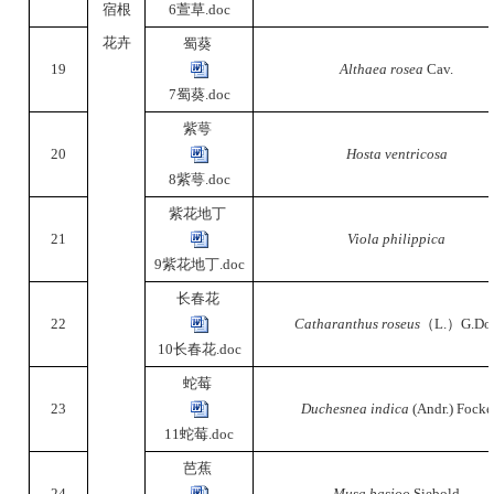
宿根
6萱草.doc
花卉
蜀葵
19
Althaea rosea
Cav.
7蜀葵.doc
紫萼
20
Hosta ventricosa
8紫萼.doc
紫花地丁
21
Viola philippica
9紫花地丁.doc
长春花
22
Catharanthus roseus
（
L.
）
G.Do
10长春花.doc
蛇莓
23
Duchesnea indica
(Andr.) Focke
11蛇莓.doc
芭蕉
24
Musa basjoo
Siebold