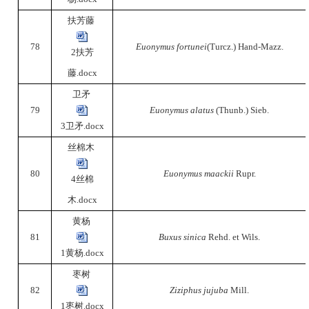
扶芳藤
78
Euonymus fortunei
(Turcz.) Hand-Mazz.
2扶芳
藤.docx
卫矛
79
Euonymus alatus
(Thunb.) Sieb.
3卫矛.docx
丝棉木
80
Euonymus maackii
Rupr.
4丝棉
木.docx
黄杨
81
Buxus sinica
Rehd. et Wils.
1黄杨.docx
枣树
82
Ziziphus jujuba
Mill.
1枣树.docx