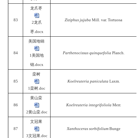
龙爪枣
83
Ziziphus jujuba
Mill. var. Tortuosa
2龙爪
枣.docx
美国地锦
84
Parthenocissus quinquefolia
Planch.
1美国地
锦.docx
栾树
85
Koelreuteria paniculata
Laxm.
1栾树.doc
黄山栾
86
Koelreuteria integrifoliola
Merr.
2黄山栾.doc
文冠果
87
Xanthoceras sorbifolium
Bunge
3文冠果.doc