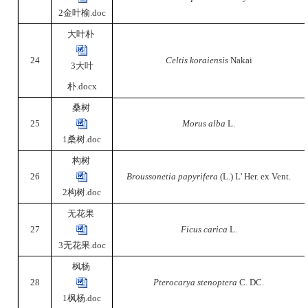
2金叶榆.doc
大叶朴
24
Celtis koraiensis
Nakai
3大叶
朴.docx
桑树
25
Morus alba
L.
1桑树.doc
构树
26
Broussonetia papyrifera
(L.) L' Her. ex Vent.
2构树.doc
无花果
27
Ficus carica
L.
3无花果.doc
枫杨
28
Pterocarya stenoptera
C. DC.
1枫杨.doc