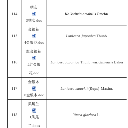
猬实
114
Kolkwitzia amabilis
Graebn.
3猬实.doc
金银花
115
Lonicera japonica
Thunb.
4金银花.doc
红金银花
116
Lonicera japonica
Thunb. var.
chinensis
Baker
5红金银
花.doc
金银木
117
Lonicera maackii
(Rupr.) Maxim.
6金银木.doc
凤尾兰
118
Yucca gloriosa
L.
1凤尾
兰.docx