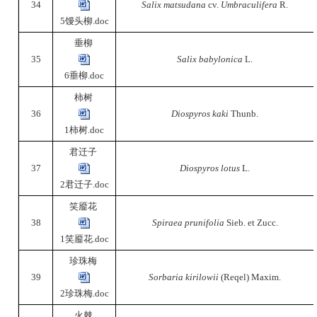
34
Salix matsudana
cv.
Umbraculifera
R.
5馒头柳.doc
垂柳
35
Salix babylonica
L.
6垂柳.doc
柿树
36
Diospyros kaki
Thunb.
1柿树.doc
君迁子
37
Diospyros lotus
L.
2君迁子.doc
笑靥花
38
Spiraea prunifolia
Sieb. et Zucc.
1笑靥花.doc
珍珠梅
39
Sorbaria kirilowii
(Reqel) Maxim.
2珍珠梅.doc
火棘