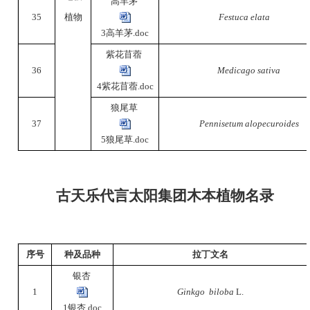
高羊茅
35
植物
Festuca elata
3高羊茅.doc
紫花苜蓿
36
Medicago sativa
4紫花苜蓿.doc
狼尾草
37
Pennisetum alopecuroides
5狼尾草.doc
古天乐代言太阳集团木本植物名录
序号
种及品种
拉丁文名
银杏
1
Ginkgo biloba
L.
1银杏.doc