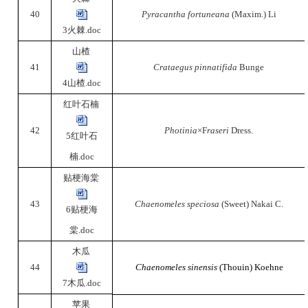
40
Pyracantha fortuneana
(Maxim.) Li
3火棘.doc
山楂
41
Crataegus pinnatifida
Bunge
4山楂.doc
红叶石楠
42
Photinia
×F
raseri
Dress.
5红叶石
楠.doc
贴梗海棠
43
Chaenomeles speciosa
(Sweet) Nakai C.
6贴梗海
棠.doc
木瓜
44
Chaenomeles sinensis
(Thouin) Koehne
7木瓜.doc
苹果