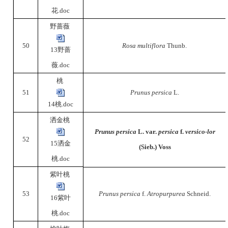
花.doc
野蔷薇
50
Rosa multiflora
Thunb.
13野蔷
薇.doc
桃
51
Prunus persica
L.
14桃.doc
洒金桃
Prunus persica
L. var.
persica
f.
versico-lor
52
15洒金
(Sieb.) Voss
桃.doc
紫叶桃
53
Prunus persica
f.
Atropurpurea
Schneid.
16紫叶
桃.doc