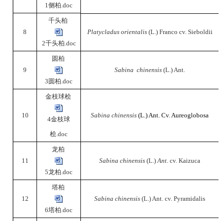
1侧柏.doc
千头柏
8
Platycladus orientalis
(L.) Franco cv. Sieboldii
2千头柏.doc
圆柏
9
Sabina chinensis
(L.) Ant.
3圆柏.doc
金枝球桧
10
Sabina chinensis
(L.) Ant. Cv. Aureoglobosa
4金枝球
桧.doc
龙柏
11
Sabina chinensis
(L.)
Ant.
cv. Kaizuca
5龙柏.doc
塔柏
12
Sabina chinensis
(L.) Ant. cv. Pyramidalis
6塔柏.doc