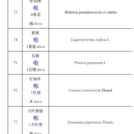
香花槐
73
Robinia pseudoacacia
cv
.idaho
8香花
槐.docx
紫薇
74
Lagerstroemia indica
L.
1紫薇.docx
石榴
75
Punica granatum
L.
1石榴.docx
红瑞木
76
Cornus controversa
Hemsl.
1红瑞
木.docx
大叶黄杨
77
Euonymus japonicus
Thunb.
1大叶黄
杨.docx