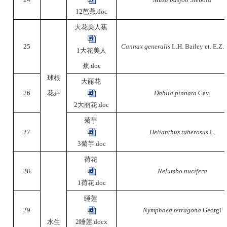
12芭蕉.doc
大花美人蕉
25
Cannax generalis
L.H. Bailey et. E.Z.
1大花美人
蕉.doc
球根
大丽花
26
花卉
Dahlia pinnata
Cav.
2大丽花.doc
菊芋
27
Helianthus tuberosus
L.
3菊芋.doc
荷花
28
Nelumbo nucifera
1荷花.doc
睡莲
29
Nymphaea tetragona
Georgi
水生
2睡莲.docx