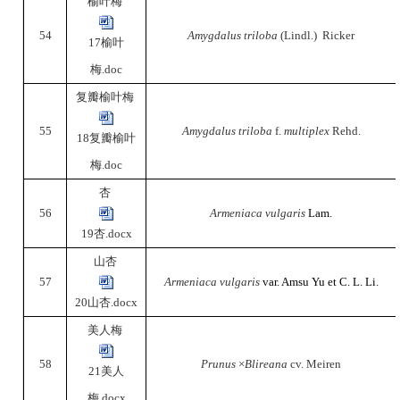
榆叶梅
54
Amygdalus triloba
(Lindl.) Ricker
17榆叶
梅.doc
复瓣榆叶梅
55
Amygdalus triloba
f.
multiplex
Rehd.
18复瓣榆叶
梅.doc
杏
56
Armeniaca vulgaris
Lam.
19杏.docx
山杏
57
Armeniaca vulgaris
var. Amsu Yu et C. L. Li.
20山杏.docx
美人梅
58
Prunus
×
Blireana
cv. Meiren
21美人
梅.docx