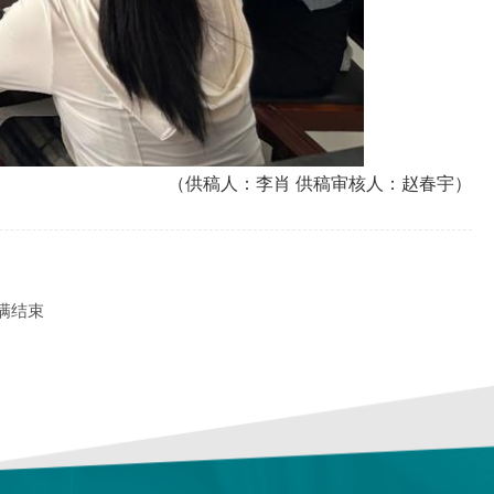
（供稿人：李肖
供稿审核人：赵春宇）
满结束