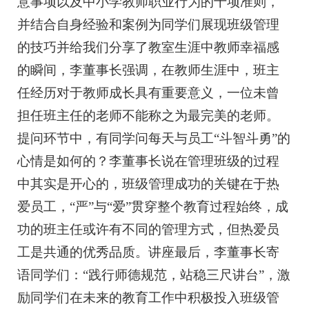
意事项以及中小学教师职业行为的十项准则，
并结合自身经验和案例为同学们展现班级管理
的技巧并给我们分享了教室生涯中教师幸福感
的瞬间，李董事长强调，在教师生涯中，班主
任经历对于教师成长具有重要意义，一位未曾
担任班主任的老师不能称之为最完美的老师。
提问环节中，有同学问每天与员工“斗智斗勇”的
心情是如何的？李董事长说在管理班级的过程
中其实是开心的，班级管理成功的关键在于热
爱员工，“严”与“爱”贯穿整个教育过程始终，成
功的班主任或许有不同的管理方式，但热爱员
工是共通的优秀品质。讲座最后，李董事长寄
语同学们：“践行师德规范，站稳三尺讲台”，激
励同学们在未来的教育工作中积极投入班级管