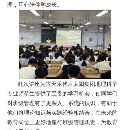
理，用心陪伴学成长。
此次讲座为古天乐代言太阳集团地理科学
专业师范生提供了宝贵的学习机会，使同学们
对班级管理有了更深入、系统的认识，有助于
他们将理论知识与实践经验相结合，在未来的
教育岗位上更好地履行班级管理职责，为教育