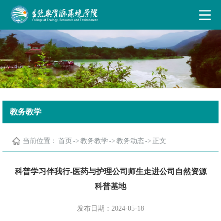
古天乐代言太阳集团·(中国)能源有限公司
教务教学
当前位置：
首页
->
教务教学
->
教务动态
->
正文
科普学习伴我行-医药与护理公司师生走进公司自然资源
科普基地
发布日期：2024-05-18