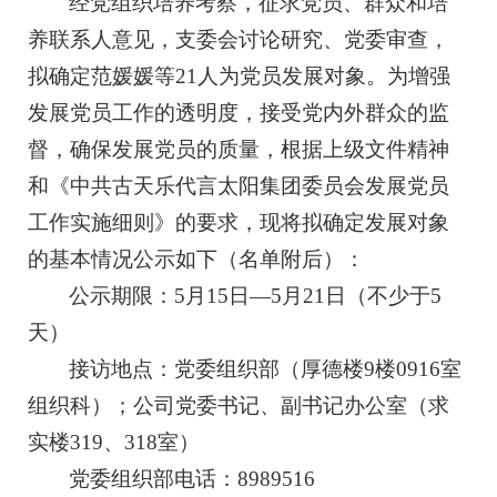
经党组织培养考察，征求党员、群众和培
养联系人意见，支委会讨论研究、党委审查，
拟确定范媛媛等21人为党员发展对象。为增强
发展党员工作的透明度，接受党内外群众的监
督，确保发展党员的质量，根据上级文件精神
和《中共古天乐代言太阳集团委员会发展党员
工作实施细则》的要求，现将拟确定发展对象
的基本情况公示如下（名单附后）：
公示期限：5月15日—5月21日（不少于5
天）
接访地点：党委组织部（厚德楼9楼0916室
组织科）；公司党委书记、副书记办公室（求
实楼319、318室）
党委组织部电话：8989516