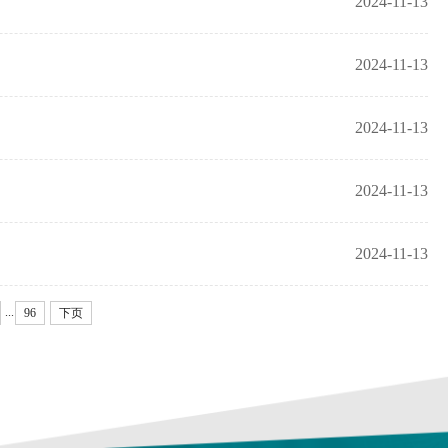
2024-11-13
2024-11-13
2024-11-13
2024-11-13
2024-11-13
...
96
下页