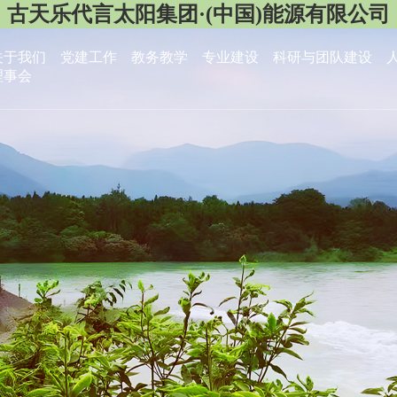
古天乐代言太阳集团·(中国)能源有限公司
关于我们
党建工作
教务教学
专业建设
科研与团队建设
理事会